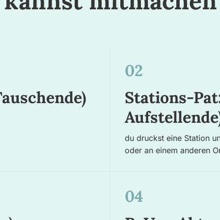
 kannst mitmachen 
02
Tauschende)
Stations-Pat
Aufstellende
du druckst eine Station un
oder an einem anderen Or
04