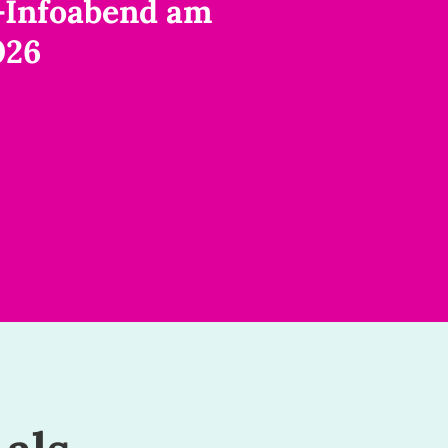
-Infoabend am
026