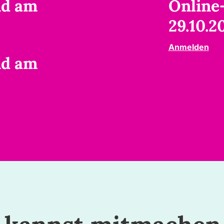
nd am
Online
29.10.2
Anmelden
nd am