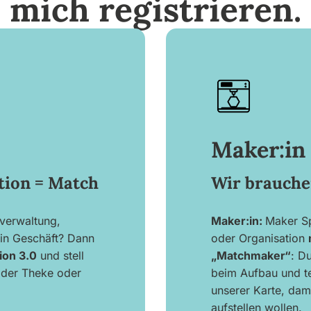
mich registrieren.
Maker:in
tion = Match
Wir brauche
tverwaltung,
Maker:in:
Maker Sp
ein Geschäft? Dann
oder Organisation
ion 3.0
und stell
„Matchmaker“
: Du
n der Theke oder
beim Aufbau und tei
unserer Karte, dami
aufstellen wollen.