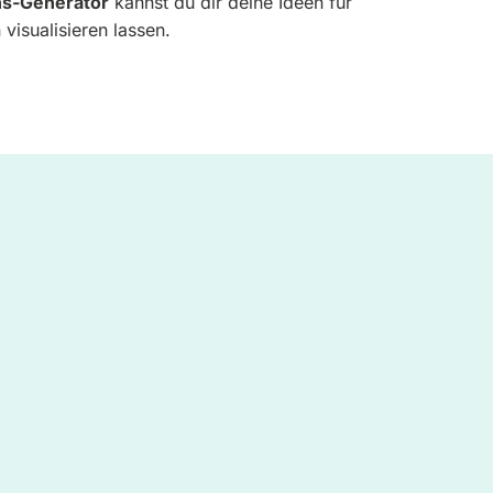
ns-Generator
kannst du dir deine Ideen für
visualisieren lassen.