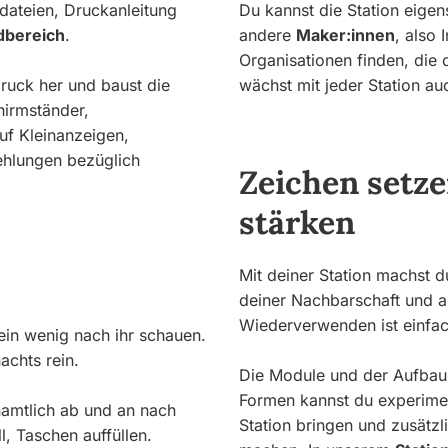
kdateien, Druckanleitung
Du kannst die Station eige
dbereich
.
andere
Maker:innen
, also 
Organisationen finden, die
ruck her und baust die
wächst mit jeder Station 
hirmständer,
uf Kleinanzeigen,
hlungen bezüglich
Zeichen setz
stärken
Mit deiner Station machst d
deiner Nachbarschaft und au
Wiederverwenden ist einfa
 ein wenig nach ihr schauen.
achts rein.
Die Module und der Aufbau d
Formen kannst du experimen
namtlich ab und an nach
Station bringen und zusätzl
, Taschen auffüllen.